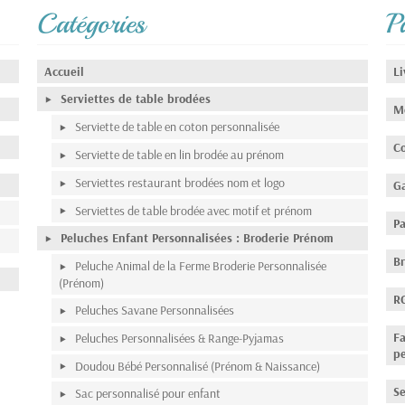
Catégories
P
Accueil
Li
Serviettes de table brodées
M
Serviette de table en coton personnalisée
Co
Serviette de table en lin brodée au prénom
Serviettes restaurant brodées nom et logo
Ga
Serviettes de table brodée avec motif et prénom
P
Peluches Enfant Personnalisées : Broderie Prénom
Br
Peluche Animal de la Ferme Broderie Personnalisée
(Prénom)
R
Peluches Savane Personnalisées
Fa
Peluches Personnalisées & Range-Pyjamas
p
Doudou Bébé Personnalisé (Prénom & Naissance)
Se
Sac personnalisé pour enfant