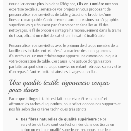
Pour aller encore plus loin dans l'élégance,
Fils en Lumière
met son
expertise textile au service de vos projets en vous proposant de
personnaliser vos serviettes de table grâce à une broderie d'une
finesse remarquable. Contrairement aux impressions ou sérigraphies
superficielles qui finissent par s'estomper et s'écailler au fil des
nettoyages, le fil de broderie s'intègre harmonieusement dans la trame
du tissu, offrant un relief délicat et un fini satiné inaltérable.
Personnaliser vos serviettes avec le prénom de chaque membre de la
famille, des initiales entrelacées à la manière des monogrammes
d'autrefois ou un motif thématique apporte une dimension unique à
votre décoration de table. C'est aussi une astuce d'organisation
parfaite au quotidien : chaque convive ou enfant retrouve sa serviette
d'un repas à l'autre, limitant ainsi les lavages superflus.
Une qualité textile rigoureuse conçue
pour durer
Parce que le linge de table est fait pour vivre, être manipulé et
affronter les taches du quotidien, nous sélectionnons nos supports et
nos fils selon des critères techniques très stricts :
Des fibres naturelles de qualité supérieure :
Nos
serviettes de table sont confectionnées dans des tissus en
coton ou en lin de qualité supérieure, reconnus pour leur