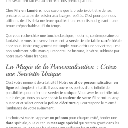
Le travail bien fait est au centre de nos préoccupations.
Chez
Fils en Lumière
, nous savons que la broderie doit être dense,
précise et capable de résister aux lavages répétés. C'est pourquoi nous
utilisons des fils de la meilleure qualité et une expertise qui garantit une
tenue irréprochable au fil du temps.
Que vous recherchiez une touche classique, moderne, contemporaine ou
fantaisiste, vous trouverez forcément la
serviette de table carrée
idéale
chez nous. Notre engagement est simple : vous offrir une serviette qui est
non seulement belle, mais qui raconte une histoire, la vôtre, sublimée par
notre savoir-faire français.
La Magie de la Personnalisation : Créez
une Serviette Unique
C'est votre moment de créativité ! Notre
outil de personnalisation en
ligne
est simple et intuitif. Il vous ouvre les portes d'une infinité de
possibilités pour créer une
serviette unique
. Vous avez le contrôle total
sur le design. Vous pouvez choisir la
couleur de votre fil
parmi un large
nuancier et sélectionner la
police d'écriture
qui correspond le mieux à
l'ambiance de votre événement.
Le choix est vaste : apposer un
prénom
pour chaque invité, broder une
date
spéciale, ou ajouter un
message spécial
qui restera gravé dans les
mémoires. Pour toutes les clientes qui préfèrent les
motifs
, nous