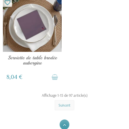
favorite_border
EN STOCK
Serviette de table brodée
aubergine
8,04 €
Affichage 1-15 de 97 article(s)
Suivant