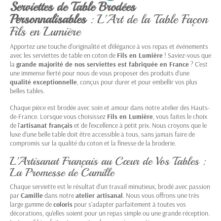
Serviettes de Table Brodées
Personnalisables
: L'Art de la Table Façon
Fils en Lumière
Apportez une touche d'originalité et d'élégance à vos repas et événements
avec les
serviettes de table en coton
de
Fils en Lumière
! Saviez-vous que
la
grande majorité de nos serviettes est fabriquée en France
? C'est
une immense fierté pour nous de vous proposer des produits d'une
qualité exceptionnelle
, conçus pour durer et pour embellir vos plus
belles tables.
Chaque pièce est brodée avec soin et amour dans notre atelier des Hauts-
de-France. Lorsque vous choisissez
Fils en Lumière
, vous faites le choix
de l'
artisanat français
et de l'excellence à petit prix. Nous croyons que le
luxe d'une belle table doit être accessible à tous, sans jamais faire de
compromis sur la qualité du coton et la finesse de la broderie.
L'Artisanat Français au Cœur de Vos Tables :
La Promesse de Camille
Chaque serviette est le résultat d'un travail minutieux, brodé avec passion
par
Camille
dans notre
atelier artisanal
. Nous vous offrons une très
large gamme de
coloris
pour s'adapter parfaitement à toutes vos
décorations, qu'elles soient pour un repas simple ou une grande réception.