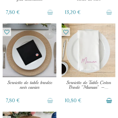
7,80 €
13,20 €
favorite_border
favorite_border
EN STOCK
EN STOCK
Serviette de table brodée
Serviette de Table Coton
noir caviar
Brodé "Maman" –...
7,80 €
10,80 €