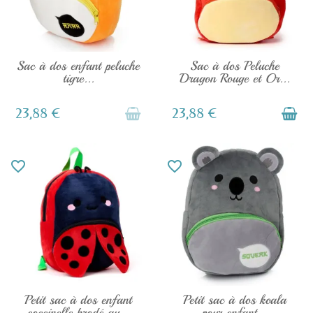
EN STOCK
EN STOCK
Sac à dos enfant peluche
Sac à dos Peluche
tigre...
Dragon Rouge et Or...
23,88 €
23,88 €
favorite_border
favorite_border
EN STOCK
EN STOCK
Petit sac à dos enfant
Petit sac à dos koala
coccinelle brodé au...
pour enfant...