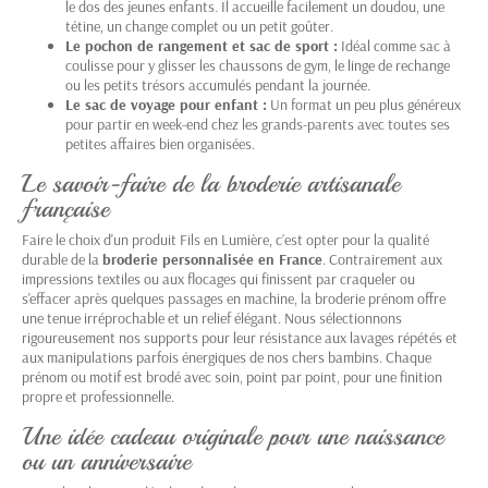
le dos des jeunes enfants. Il accueille facilement un doudou, une
tétine, un change complet ou un petit goûter.
Le pochon de rangement et sac de sport :
Idéal comme sac à
coulisse pour y glisser les chaussons de gym, le linge de rechange
ou les petits trésors accumulés pendant la journée.
Le sac de voyage pour enfant :
Un format un peu plus généreux
pour partir en week-end chez les grands-parents avec toutes ses
petites affaires bien organisées.
Le savoir-faire de la broderie artisanale
française
Faire le choix d'un produit Fils en Lumière, c’est opter pour la qualité
durable de la
broderie personnalisée en France
. Contrairement aux
impressions textiles ou aux flocages qui finissent par craqueler ou
s'effacer après quelques passages en machine, la broderie prénom offre
une tenue irréprochable et un relief élégant. Nous sélectionnons
rigoureusement nos supports pour leur résistance aux lavages répétés et
aux manipulations parfois énergiques de nos chers bambins. Chaque
prénom ou motif est brodé avec soin, point par point, pour une finition
propre et professionnelle.
Une idée cadeau originale pour une naissance
ou un anniversaire