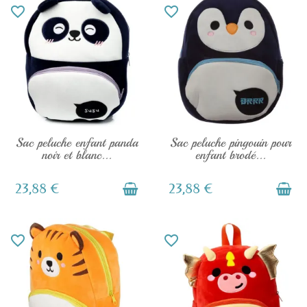
favorite_border
favorite_border
EN STOCK
EN STOCK
Sac peluche enfant panda
Sac peluche pingouin pour
noir et blanc...
enfant brodé...
23,88 €
23,88 €
favorite_border
favorite_border