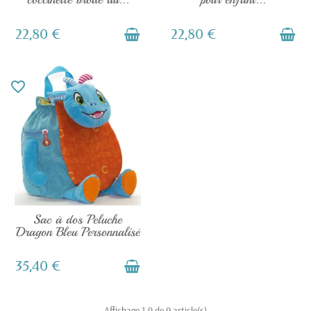
22,80 €
22,80 €
favorite_border
DERNIERS ARTICLES EN STOCK
Sac à dos Peluche
Dragon Bleu Personnalisé
35,40 €
Affichage 1-9 de 9 article(s)