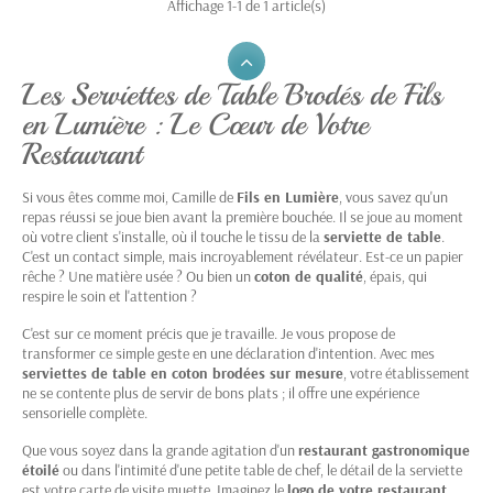
responsable de restauration a pu se rendre compte du
Affichage 1-1 de 1 article(s)
travail qui est fourni pour la commande passée.
Que ce soit pour une petite quantité ou une quantité
Les Serviettes de Table Brodés de Fils
plus importante, notre travail sera toujours de qualité et
en Lumière : Le Cœur de Votre
la broderie est toujours réalisée en respectant un travail
bien dense. Broderie bourdon ou remplissage ou encore
Restaurant
trait de broderie, nous allons sublimer vos prochaines
serviettes de table.
Si vous êtes comme moi, Camille de
Fils en Lumière
, vous savez qu'un
repas réussi se joue bien avant la première bouchée. Il se joue au moment
où votre client s'installe, où il touche le tissu de la
serviette de table
.
C'est un contact simple, mais incroyablement révélateur. Est-ce un papier
rêche ? Une matière usée ? Ou bien un
coton de qualité
, épais, qui
respire le soin et l'attention ?
C'est sur ce moment précis que je travaille. Je vous propose de
transformer ce simple geste en une déclaration d'intention. Avec mes
serviettes de table en coton brodées sur mesure
, votre établissement
ne se contente plus de servir de bons plats ; il offre une expérience
sensorielle complète.
Que vous soyez dans la grande agitation d'un
restaurant gastronomique
étoilé
ou dans l'intimité d'une petite table de chef, le détail de la serviette
est votre carte de visite muette. Imaginez le
logo de votre restaurant