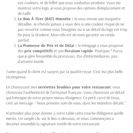
vos couleurs, et de l'effet que vous souhaitez produire. Vous me
montrez votre logo, je vous propose des options d'emplacement et
de taille.
Le Bon À Tirer (BAT) Honnête :
Je vous envoie une maquette
détaillée. Je n'hésite jamais à vous dire si une couleur risque de ne
pas ressortir comme vous l'imaginez ou si un détail du logo est trop
fin pour la broderie. Mon rôle est de vous garantir un rendu
parfait.
La Promesse de Prix et de Délai :
Je m'engage à vous proposer
des
prix compétitifs
et une
livraison rapide
. Pourquoi ? Parce
que je gère l'ensemble du processus. Pas d'intermédiaires, pas
d'attente inutile.
J'aime quand le client est surpris par la qualité reçue. C'est ma plus belle
récompense.
En choisissant mes
serviettes brodées pour votre restaurant
, vous
choisissez l'authenticité de l'artisanat français. Vous choisissez un détail
qui témoigne de votre propre niveau d'exigence. Ce petit carré de tissu,
c'est un message : "Nous prenons soin de vous, dans les moindres détails."
N'attendez plus pour donner à votre table cette touche d'élégance qu'elle
mérite. Un simple clic sur le lien ci-dessous, et nous commençons à
dessiner ensemble la signature textile de votre restaurant.