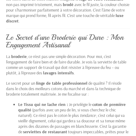
non pas imprimé tristement, mais
brodé
avec le fil juste, la couleur choisie
pour s'harmoniser parfaitement à votre décoration. C'est l'âme de votre
marque qui prend forme, fil après fil. C'est une touche de véritable
luxe
discret
.
Le Secret d'une Broderie qui Dure : Mon
Engagement Artisanal
La
broderie
, ce n'est pas une simple décoration. Pour moi, c'est
l'engagement de faire bien et de faire durable. Je vois la serviette de table
comme un support de travail qui doit résister à l'épreuve du feu – ou
plutôt, à l'épreuve des
lavages intensifs
.
Le secret pour un
linge de table professionnel
de qualité ? Il réside
dans le choix des meilleurs cotons du marché et dans la technique de
broderie totalement maîtrisée. Je me focalise sur :
Le Tissu qui ne lache rien :
Je privilégie le
coton de première
qualité
(parfois avec un peu de lin, si vous cherchez le chic
naturel). Ce n'est pas le coton le plus
tendance
; c'est celui qui va
vieillir dignement, celui qui gardera sa douceur et sa tenue même
après des dizaines de passages en blanchisserie. C'est la garantie
de
serviettes de restaurant
toujours impeccables, prêtes pour le