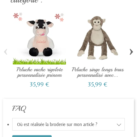
‹
›
Peluche vache rigolote
Peluche singe longs bras
P
personnalisée prénom
personnalisé avec...
35,99 €
35,99 €
FAQ
Où est réalisée la broderie sur mon article ?