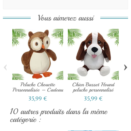
Vous aimerez aussi
‹
›
Peluche Chouette
Chien Basset Hound
Pe
Personnalisée – Cadeau
peluche personnalisé
de...
35,99 €
35,99 €
10 autres produits dans la même
catégorie :