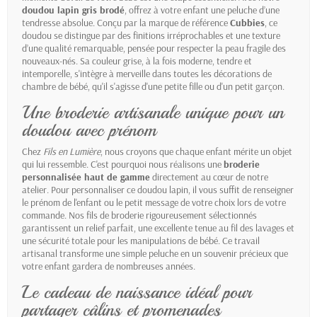
doudou lapin gris brodé
, offrez à votre enfant une peluche d’une
tendresse absolue. Conçu par la marque de référence
Cubbies
, ce
doudou se distingue par des finitions irréprochables et une texture
d’une qualité remarquable, pensée pour respecter la peau fragile des
nouveaux-nés. Sa couleur grise, à la fois moderne, tendre et
intemporelle, s'intègre à merveille dans toutes les décorations de
chambre de bébé, qu'il s'agisse d'une petite fille ou d'un petit garçon.
Une broderie artisanale unique pour un
doudou avec prénom
Chez
Fils en Lumière
, nous croyons que chaque enfant mérite un objet
qui lui ressemble. C'est pourquoi nous réalisons une
broderie
personnalisée haut de gamme
directement au cœur de notre
atelier. Pour personnaliser ce doudou lapin, il vous suffit de renseigner
le prénom de l'enfant ou le petit message de votre choix lors de votre
commande. Nos fils de broderie rigoureusement sélectionnés
garantissent un relief parfait, une excellente tenue au fil des lavages et
une sécurité totale pour les manipulations de bébé. Ce travail
artisanal transforme une simple peluche en un souvenir précieux que
votre enfant gardera de nombreuses années.
Le cadeau de naissance idéal pour
partager câlins et promenades