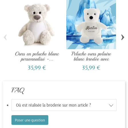
‹
›
Ours en peluche blanc
Peluche ours polaire
D
personnalisé -...
blanc brodée avec
b
prénom
35,99 €
35,99 €
FAQ
Où est réalisée la broderie sur mon article ?
Poser une question