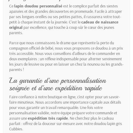
Ce
lapin doudou personnalisé
est le complice parfait des siestes
apaisées et des grandes découvertes en promenade. Facile à attraper
par ses longues oreilles ou ses petites pattes, il rassurera votre tout-
petit à chaque instant de la journée. C’est le
cadeau de naissance
original
par excellence, qui touche à coup sûr le cœur des jeunes
parents.
Parce que nous connaissons le drame que représente la perte du
compagnon officiel de bébé, nous vous proposons ce doudou à un prix
très accessible. Nous vous conseillons d'ailleurs de le commander en
deux exemplaires : un réflexe indispensable pour alterner sereinement
les jours de lessive ou pour en laisser un chez la nounou ou les grands-
parents !
La garantie d'une personnalisation
soignée et d'une expédition rapide
Faire confiance à notre boutique en ligne, c'est opter pour un savoir-
faire minutieux. Nous accordons une importance capitale aux détails
pour vous garantir un travail remarquable. Une fois votre
personnalisation validée, notre équipe prépare votre commande et
assure une
expédition très rapide
. Ne cherchez plus le cadeau
parfait : offrez de la douceur sur-mesure avec notre doudou lapin gris
Cubbies.