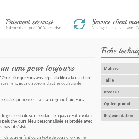
Paiement sécurisé
Service client m
Paiement en ligne 100% sécurisé
Echangez facilement avec Ca
Fiche techni
 un ami pour toujours
Matière
? On espère que vous avez répondu bleu à la question
Taille
eureusement, nous disposons d'autres couleurs de
Broderie
 peluche qui, même si il arrive du grand froid, vous
Option produit
ou le gros dodo du soir, pendant le repas de votre enfant
Règlementation
re
peluche ours bleu personnalisée et brodée avec
 pas lui résister.
m de votre enfant ou un texte de votre choix sur le