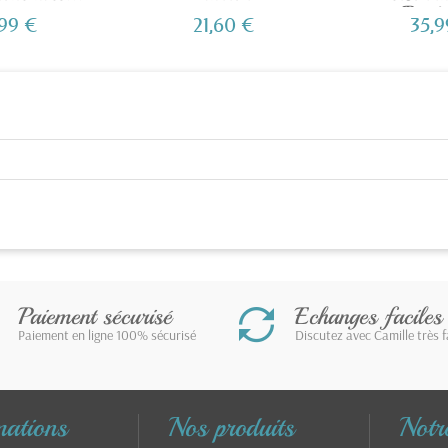
Broder
,99 €
21,60 €
35,9
Paiement sécurisé
Echanges faciles
Paiement en ligne 100% sécurisé
Discutez avec Camille très 
mations
Nos produits
Notre