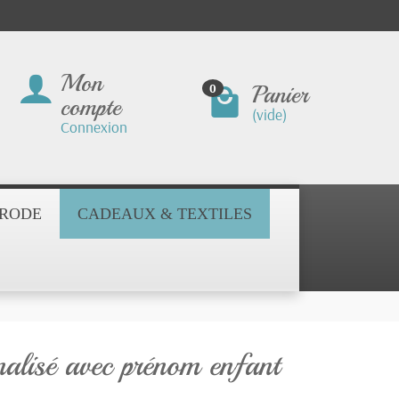
Mon
Panier
0
compte
(vide)
Connexion
BRODE
CADEAUX & TEXTILES
nalisé avec prénom enfant