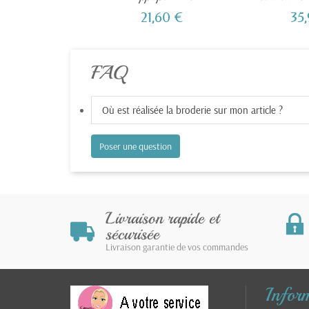
21,60 €
35
FAQ
Où est réalisée la broderie sur mon article ?
Poser une question
Livraison rapide et
sécurisée
Livraison garantie de vos commandes
Infor