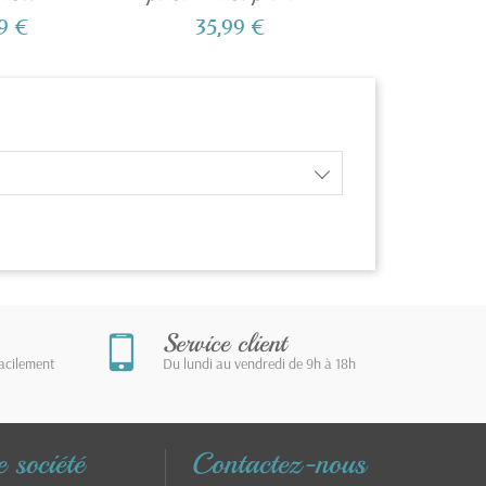
ie...
9 €
35,99 €
35,99
Service client
facilement
Du lundi au vendredi de 9h à 18h
 société
Contactez-nous