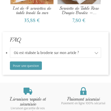
Lot de 4 serviettes de
Serviette de Table Rose
Ca
table brodé la mer
Dragée Brodée –...
35,88 €
7,80 €
FAQ
Où est réalisée la broderie sur mon article ?
Poser une question
Livraison rapide et
Paiement sécurisé
sécurisée
Paiement en ligne 100% sécurisé
Livraison garantie de vos