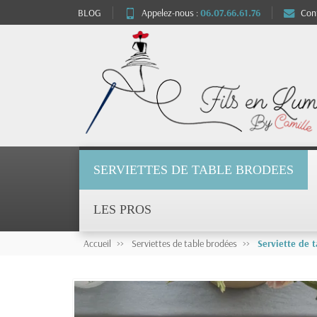
BLOG
Appelez-nous :
06.07.66.61.76
Con
SERVIETTES DE TABLE BRODEES
LES PROS
Accueil
Serviettes de table brodées
Serviette de 