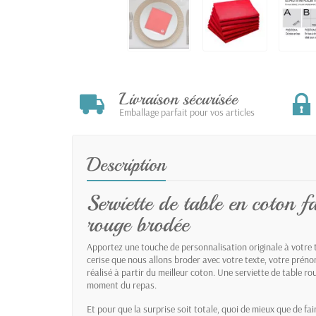
Livraison sécurisée
Emballage parfait pour vos articles
Description
Serviette de table en coton f
rouge brodée
Apportez une touche de personnalisation originale à votre 
cerise que nous allons broder avec votre texte, votre préno
réalisé à partir du meilleur coton. Une serviette de table r
moment du repas.
Et pour que la surprise soit totale, quoi de mieux que de fa