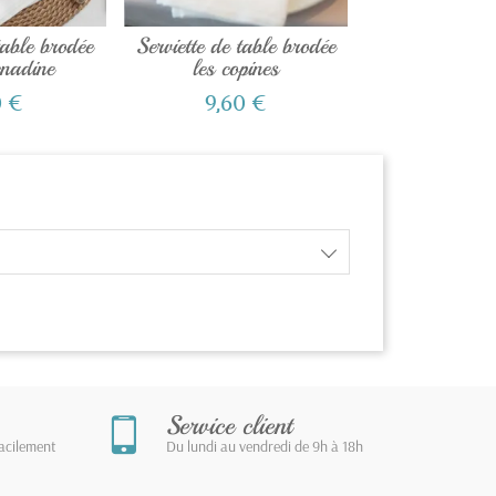
table brodée
Serviette de table brodée
Les serviettes 
enadine
les copines
et froma
0 €
9,60 €
45,60
Service client
facilement
Du lundi au vendredi de 9h à 18h