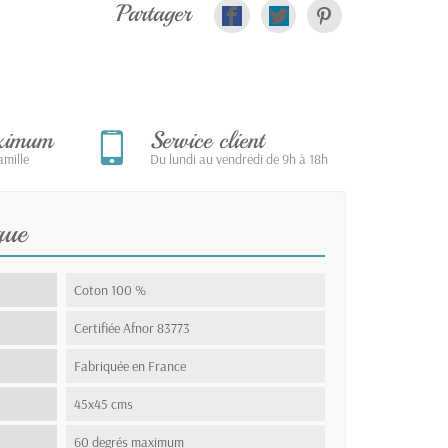
Partager
aximum
Service client
mille
Du lundi au vendredi de 9h à 18h
que
Coton 100 %
Certifiée Afnor 83773
Fabriquée en France
45x45 cms
60 degrés maximum