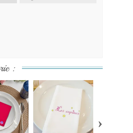
ie :
›