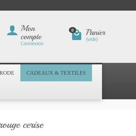
Mon
Panier
0
compte
(vide)
Connexion
BRODE
CADEAUX & TEXTILES
rouge cerise