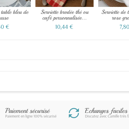
 table bleu de
Serviette brodée thé ou
Serviette de 
usse
café personnalisée...
rose gr
80 €
10,44 €
7,8
Paiement sécurisé
Echanges faciles
Paiement en ligne 100% sécurisé
Discutez avec Camille très 