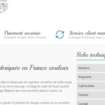
Paiement sécurisé
Service client m
Paiement en ligne 100% sécurisé
Echangez facilement avec Ca
Fiche techni
abriquée en France couleur
Matière
Propriété
table en disposant de superbes serviettes de table rouge
Fabrication
m ou votre message. Un linge de table de haute qualité
ouge élégante que vous prendrez plaisir à poser au
Format
ire ajouter le prénom de chaque convive sur la serviette.
Lavage