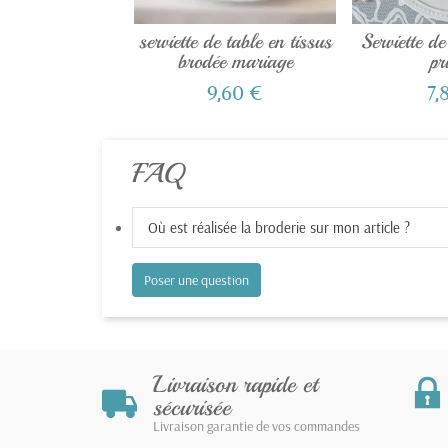
serviette de table en tissus
Serviette de
brodée mariage
pr
9,60 €
7,
FAQ
Où est réalisée la broderie sur mon article ?
Poser une question
Livraison rapide et
sécurisée
Livraison garantie de vos commandes