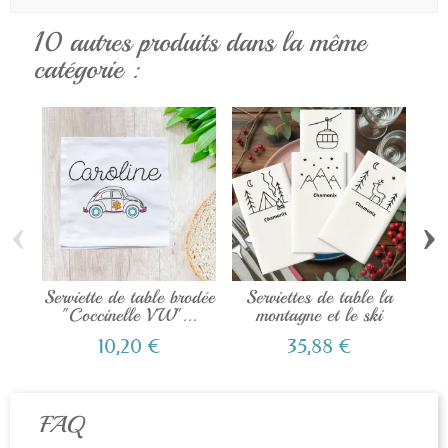
10 autres produits dans la même
catégorie :
‹
›
Serviette de table brodée
Serviettes de table la
Ser
"Coccinelle VW"...
montagne et le ski
10,20 €
35,88 €
FAQ