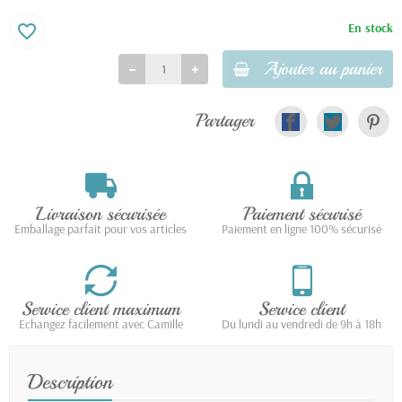
En stock
favorite_border
Ajouter au panier
Partager
Livraison sécurisée
Paiement sécurisé
Emballage parfait pour vos articles
Paiement en ligne 100% sécurisé
Service client maximum
Service client
Echangez facilement avec Camille
Du lundi au vendredi de 9h à 18h
Description