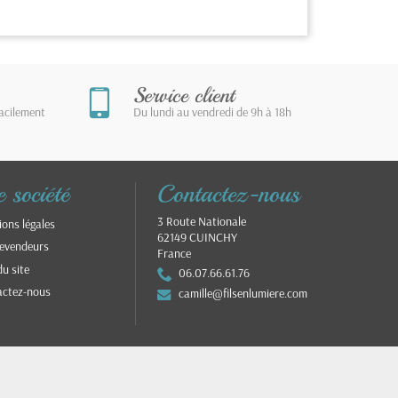
Service client
facilement
Du lundi au vendredi de 9h à 18h
 société
Contactez-nous
3 Route Nationale
ons légales
62149 CUINCHY
evendeurs
France
du site
06.07.66.61.76
actez-nous
camille@filsenlumiere.com