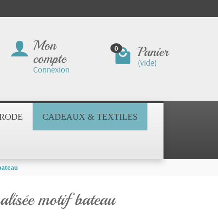
Mon
Panier
0
compte
(vide)
Connexion
BRODE
CADEAUX & TEXTILES
bateau
nalisée motif bateau