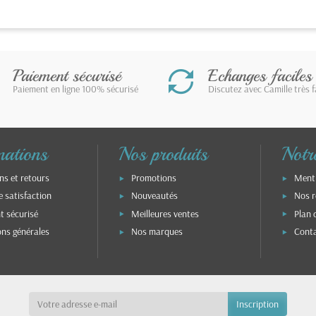
Paiement sécurisé
Echanges faciles
Paiement en ligne 100% sécurisé
Discutez avec Camille très 
mations
Nos produits
Notre
ns et retours
Promotions
Menti
e satisfaction
Nouveautés
Nos r
t sécurisé
Meilleures ventes
Plan 
ons générales
Nos marques
Cont