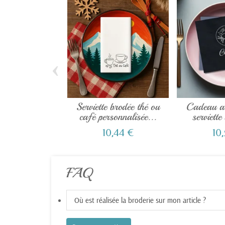
‹
Serviette brodée thé ou
Cadeau as
café personnalisée...
serviette
10,44 €
10
FAQ
Où est réalisée la broderie sur mon article ?