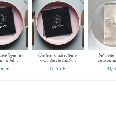
trologie, la
Cadeaux astrologie,
Serviette
 de table...
serviette de table...
cousinad
,56 €
10,56 €
10,2