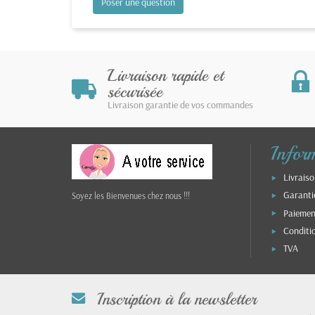
Poser une question
Livraison rapide et
sécurisée
Livraison garantie de vos commandes
Infor
Livraiso
Garanti
Soyez les Bienvenues chez nous !!!
Paiemen
Conditi
TVA
Inscription à la newsletter