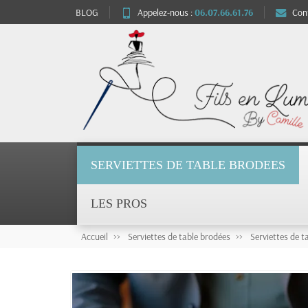
BLOG
Appelez-nous :
06.07.66.61.76
Con
SERVIETTES DE TABLE BRODEES
LES PROS
Accueil
Serviettes de table brodées
Serviettes de t