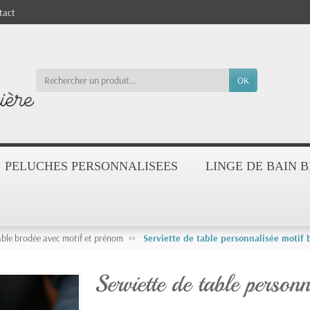
tact
OK
PELUCHES PERSONNALISEES
LINGE DE BAIN 
able brodée avec motif et prénom
Serviette de table personnalisée motif 
Serviette de table person