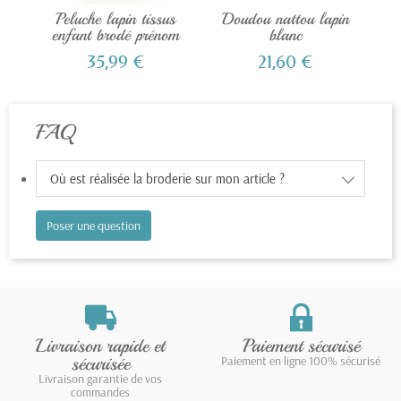
Peluche lapin tissus
Doudou nattou lapin
enfant brodé prénom
blanc
Pe
35,99 €
21,60 €
FAQ
Où est réalisée la broderie sur mon article ?
Poser une question
Livraison rapide et
Paiement sécurisé
sécurisée
Paiement en ligne 100% sécurisé
Livraison garantie de vos
commandes