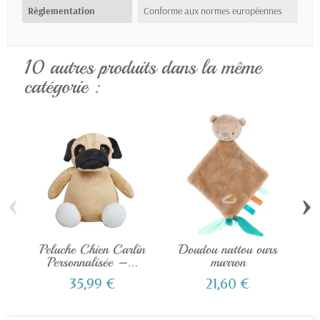
Règlementation
Conforme aux normes européennes
10 autres produits dans la même
catégorie :
‹
›
Peluche Chien Carlin
Doudou nattou ours
Pe
Personnalisée –...
marron
b
35,99 €
21,60 €