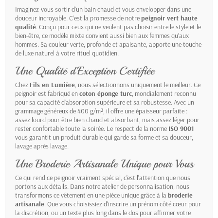
Imaginez-vous sortir d'un bain chaud et vous envelopper dans une
douceur incroyable. C’est la promesse de notre
peignoir vert haute
qualité
. Conçu pour ceux qui ne veulent pas choisir entre le style et le
bien-être, ce modèle mixte convient aussi bien aux femmes qu’aux
hommes. Sa couleur verte, profonde et apaisante, apporte une touche
de luxe naturel à votre rituel quotidien.
Une Qualité d'Exception Certifiée
Chez
Fils en Lumière
, nous sélectionnons uniquement le meilleur. Ce
peignoir est fabriqué en
coton éponge turc
, mondialement reconnu
pour sa capacité d'absorption supérieure et sa robustesse. Avec un
grammage généreux de 400 g/m², il offre une épaisseur parfaite :
assez lourd pour être bien chaud et absorbant, mais assez léger pour
rester confortable toute la soirée. Le respect de la norme
ISO 9001
vous garantit un produit durable qui garde sa forme et sa douceur,
lavage après lavage.
Une Broderie Artisanale Unique pour Vous
Ce qui rend ce peignoir vraiment spécial, c'est l'attention que nous
portons aux détails. Dans notre atelier de personnalisation, nous
transformons ce vêtement en une pièce unique grâce à la
broderie
artisanale
. Que vous choisissiez d'inscrire un prénom côté cœur pour
la discrétion, ou un texte plus long dans le dos pour affirmer votre