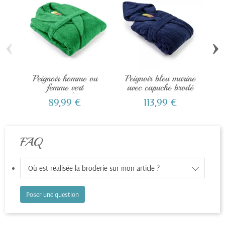
‹
›
Peignoir homme ou
Peignoir bleu marine
Pe
femme vert
avec capuche brodé
q
personnalisé...
89,99 €
113,99 €
FAQ
Où est réalisée la broderie sur mon article ?
Poser une question