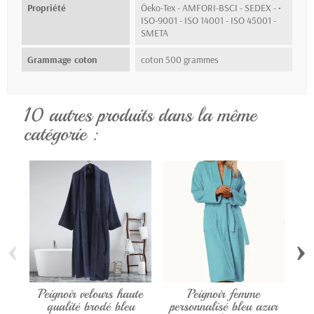
Propriété
Öeko-Tex - AMFORI-BSCI - SEDEX - •
ISO-9001 - ISO 14001 - ISO 45001 -
SMETA
Grammage coton
coton 500 grammes
10 autres produits dans la même
catégorie :
‹
›
Peignoir velours haute
Peignoir femme
Pe
qualité brodé bleu
personnalisé bleu azur
o