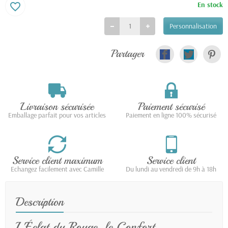
En stock
favorite_border
Personnalisation
Partager
Livraison sécurisée
Paiement sécurisé
Emballage parfait pour vos articles
Paiement en ligne 100% sécurisé
Service client maximum
Service client
Echangez facilement avec Camille
Du lundi au vendredi de 9h à 18h
Description
L'Éclat du Rouge, le Confort