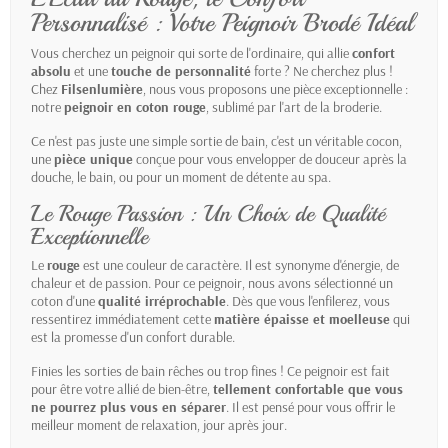
Personnalisé : Votre Peignoir Brodé Idéal
Vous cherchez un peignoir qui sorte de l'ordinaire, qui allie
confort
absolu
et une
touche de personnalité
forte ? Ne cherchez plus !
Chez
Filsenlumière
, nous vous proposons une pièce exceptionnelle :
notre
peignoir en coton rouge
, sublimé par l'art de la broderie.
Ce n'est pas juste une simple sortie de bain, c'est un véritable cocon,
une
pièce unique
conçue pour vous envelopper de douceur après la
douche, le bain, ou pour un moment de détente au spa.
Le Rouge Passion : Un Choix de Qualité
Exceptionnelle
Le
rouge
est une couleur de caractère. Il est synonyme d'énergie, de
chaleur et de passion. Pour ce peignoir, nous avons sélectionné un
coton d'une
qualité irréprochable
. Dès que vous l'enfilerez, vous
ressentirez immédiatement cette
matière épaisse et moelleuse
qui
est la promesse d'un confort durable.
Finies les sorties de bain rêches ou trop fines ! Ce peignoir est fait
pour être votre allié de bien-être,
tellement confortable que vous
ne pourrez plus vous en séparer
. Il est pensé pour vous offrir le
meilleur moment de relaxation, jour après jour.