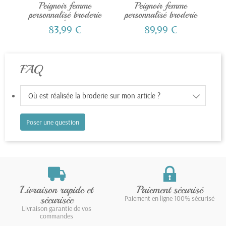
Peignoir femme
Peignoir femme
P
personnalisé broderie
personnalisé broderie
F
bleu
rose...
83,99 €
89,99 €
FAQ
Où est réalisée la broderie sur mon article ?
Poser une question
Livraison rapide et
Paiement sécurisé
sécurisée
Paiement en ligne 100% sécurisé
Livraison garantie de vos
commandes