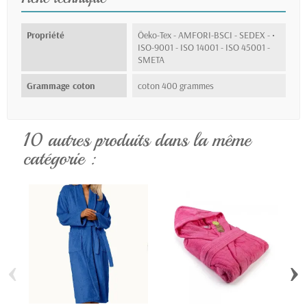
Propriété
Öeko-Tex - AMFORI-BSCI - SEDEX - •
ISO-9001 - ISO 14001 - ISO 45001 -
SMETA
Grammage coton
coton 400 grammes
10 autres produits dans la même
catégorie :
‹
›