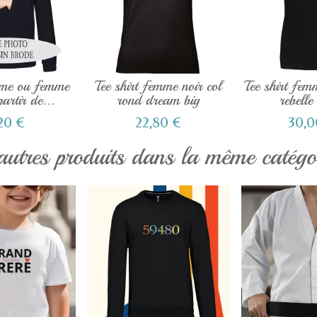
me ou femme
Tee shirt femme noir col
Tee shirt fem
artir de...
rond dream big
rebelle
,20 €
22,80 €
30,0
autres produits dans la même catégor