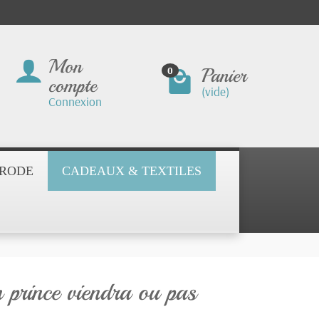
Mon
Panier
0
compte
(vide)
Connexion
BRODE
CADEAUX & TEXTILES
 prince viendra ou pas