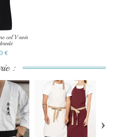
me col V noir
 brodé
0 €
ie :
›