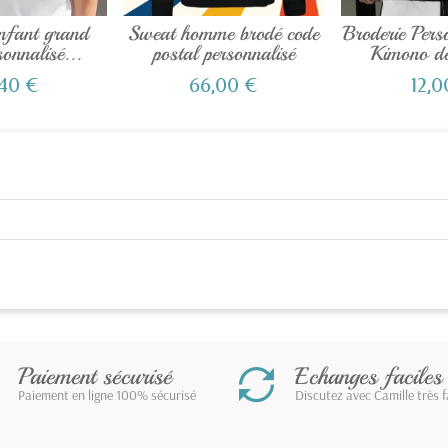
enfant grand
Sweat homme brodé code
Broderie Pers
sonnalisé...
postal personnalisé
Kimono de
,40 €
66,00 €
12,0
Paiement sécurisé
Echanges faciles
Paiement en ligne 100% sécurisé
Discutez avec Camille très 