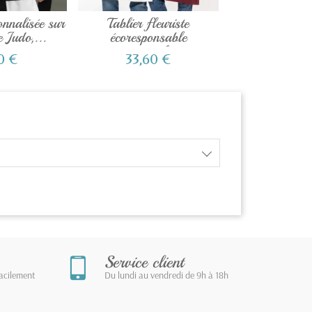
onnalisée sur
Tablier fleuriste
Tee shirt enf
 Judo,...
écoresponsable
soeur person
personnalisé
0 €
33,60 €
32,40
Service client
facilement
Du lundi au vendredi de 9h à 18h