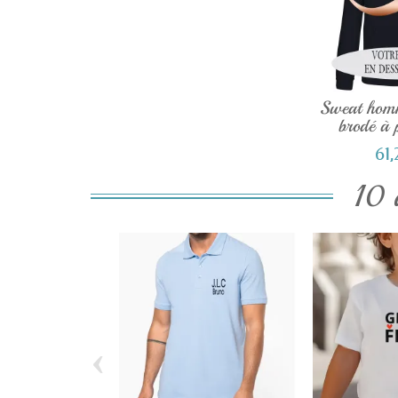
Sweat hom
brodé à p
61
10 
‹