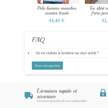
Polo homme manches
Tee shirt 
courtes brodé
frère per
44,40 €
32
FAQ
Où est réalisée la broderie sur mon article ?
Poser une question
Livraison rapide et
sécurisée
Livraison garantie de vos commandes