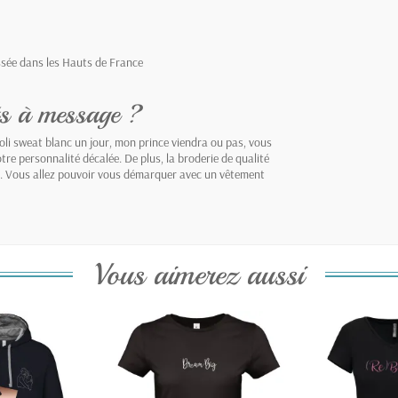
ssée dans les Hauts de France
ts à message ?
i sweat blanc un jour, mon prince viendra ou pas, vous
re personnalité décalée. De plus, la broderie de qualité
ue. Vous allez pouvoir vous démarquer avec un vêtement
Vous aimerez aussi