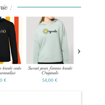
ie :
›
 brodé code
Sweat pour femme brodé
Sweat fille
sonnalisé
Originale
longues TM
0 €
54,00 €
59,40