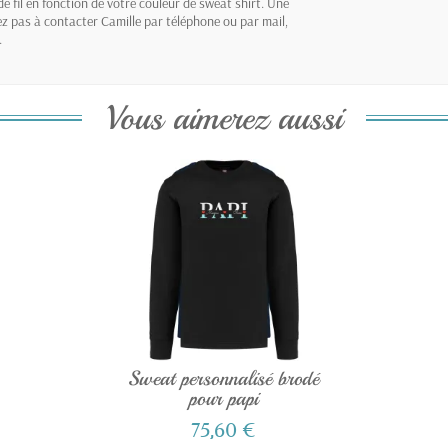
de fil en fonction de votre couleur de sweat shirt. Une
ez pas à contacter Camille par téléphone ou par mail,
.
Vous aimerez aussi
Sweat personnalisé brodé
pour papi
75,60 €