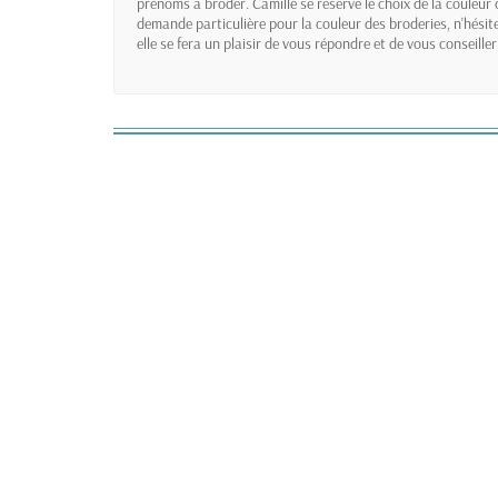
prénoms à broder. Camille se réserve le choix de la couleur 
demande particulière pour la couleur des broderies, n'hésit
elle se fera un plaisir de vous répondre et de vous conseiller