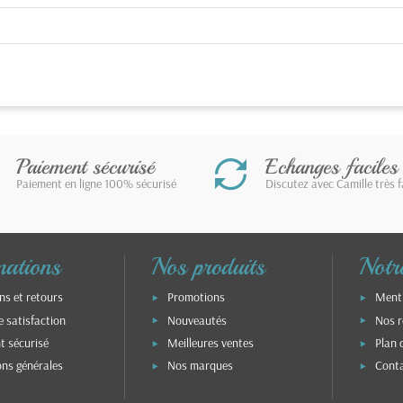
Paiement sécurisé
Echanges faciles
Paiement en ligne 100% sécurisé
Discutez avec Camille très 
mations
Nos produits
Notre
ns et retours
Promotions
Menti
e satisfaction
Nouveautés
Nos r
t sécurisé
Meilleures ventes
Plan 
ons générales
Nos marques
Cont