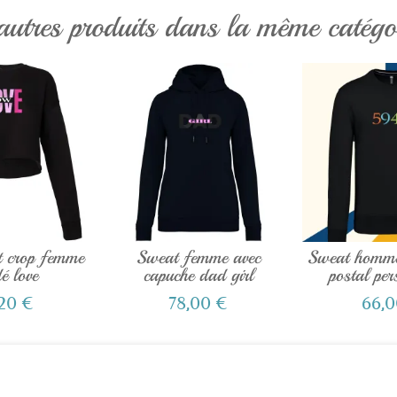
autres produits dans la même catégor
t crop femme
Sweat femme avec
Sweat homme
é love
capuche dad girl
postal per
,20 €
78,00 €
66,0