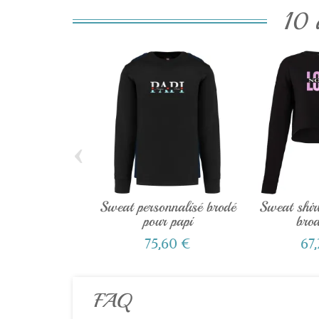
10 
‹
Sweat personnalisé brodé
Sweat shir
pour papi
brod
75,60 €
67
FAQ