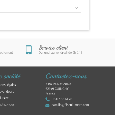
Service client
facilement
Du lundi au vendredi de 9h à 18h
 société
Contactez-nous
3 Route Nationale
ons légales
62149 CUINCHY
evendeurs
France
du site
06.07.66.61.76
actez-nous
camille@filsenlumiere.com