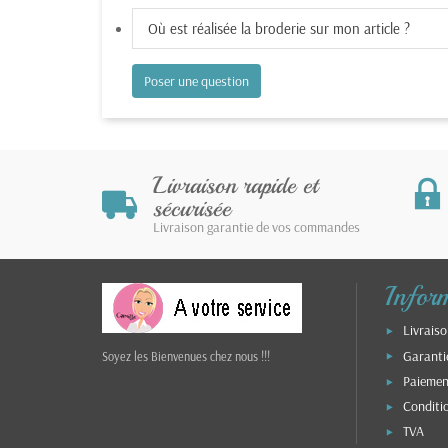
Où est réalisée la broderie sur mon article ?
Poser une question
Livraison rapide et
sécurisée
Livraison garantie de vos commandes
Infor
Livraiso
Garanti
Soyez les Bienvenues chez nous !!!
Paiemen
Conditi
TVA