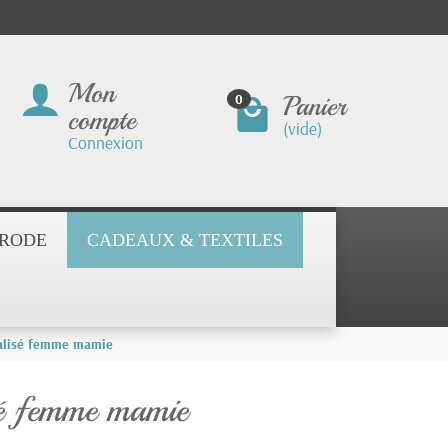
Mon
Panier
0
compte
(vide)
Connexion
BRODE
CADEAUX & TEXTILES
alisé femme mamie
sé femme mamie