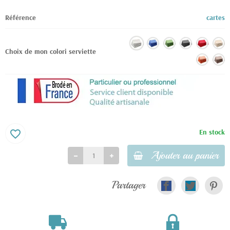
Référence
cartes
Choix de mon colori serviette
En stock
favorite_border
Ajouter au panier
Partager