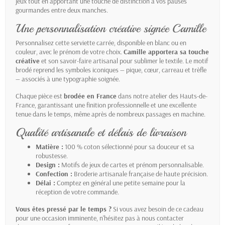
jeux tout en apportant une touche de distinction à vos pauses
gourmandes entre deux manches.
Une personnalisation créative signée Camille
Personnalisez cette serviette carrée, disponible en blanc ou en
couleur, avec le prénom de votre choix.
Camille apportera sa touche
créative
et son savoir-faire artisanal pour sublimer le textile. Le motif
brodé reprend les symboles iconiques — pique, cœur, carreau et trèfle
— associés à une typographie soignée.
Chaque pièce est
brodée en France
dans notre atelier des Hauts-de-
France, garantissant une finition professionnelle et une excellente
tenue dans le temps, même après de nombreux passages en machine.
Qualité artisanale et délais de livraison
Matière :
100 % coton sélectionné pour sa douceur et sa
robustesse.
Design :
Motifs de jeux de cartes et prénom personnalisable.
Confection :
Broderie artisanale française de haute précision.
Délai :
Comptez en général une petite semaine pour la
réception de votre commande.
Vous êtes pressé par le temps ?
Si vous avez besoin de ce cadeau
pour une occasion imminente, n'hésitez pas à nous contacter