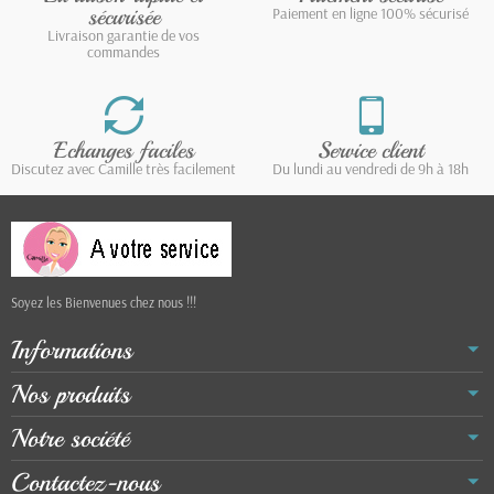
sécurisée
Paiement en ligne 100% sécurisé
Livraison garantie de vos
commandes
Echanges faciles
Service client
Discutez avec Camille très facilement
Du lundi au vendredi de 9h à 18h
Soyez les Bienvenues chez nous !!!
Informations
Nos produits
Notre société
Contactez-nous