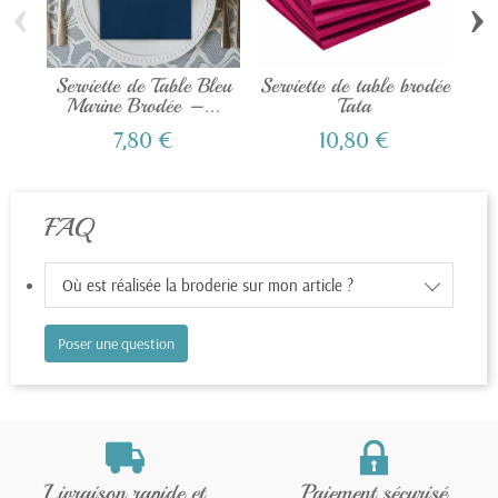
‹
›
Serviette de Table Bleu
Serviette de table brodée
Ser
Marine Brodée –...
Tata
7,80 €
10,80 €
FAQ
Où est réalisée la broderie sur mon article ?
Poser une question
Livraison rapide et
Paiement sécurisé