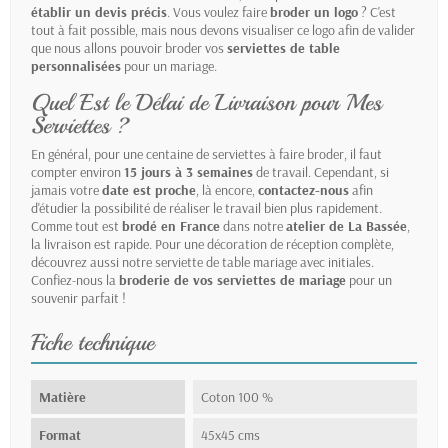
établir un devis précis
. Vous voulez faire
broder un logo
? C'est
tout à fait possible, mais nous devons visualiser ce logo afin de valider
que nous allons pouvoir broder vos
serviettes de table
personnalisées
pour un mariage.
Quel Est le Délai de Livraison pour Mes
Serviettes ?
En général, pour une centaine de serviettes à faire broder, il faut
compter environ
15 jours à 3 semaines
de travail. Cependant, si
jamais votre
date est proche
, là encore,
contactez-nous
afin
d'étudier la possibilité de réaliser le travail bien plus rapidement.
Comme tout est
brodé en France
dans notre
atelier de La Bassée
,
la livraison est rapide. Pour une décoration de réception complète,
découvrez aussi notre
serviette de table mariage avec initiales
.
Confiez-nous la
broderie de vos serviettes de mariage
pour un
souvenir parfait !
Fiche technique
Matière
Coton 100 %
Format
45x45 cms