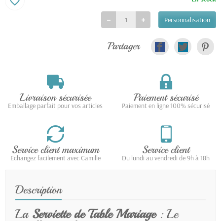
favorite_border
Personnalisation
Partager
Livraison sécurisée
Paiement sécurisé
Emballage parfait pour vos articles
Paiement en ligne 100% sécurisé
Service client maximum
Service client
Echangez facilement avec Camille
Du lundi au vendredi de 9h à 18h
Description
La
Serviette de Table Mariage
: Le