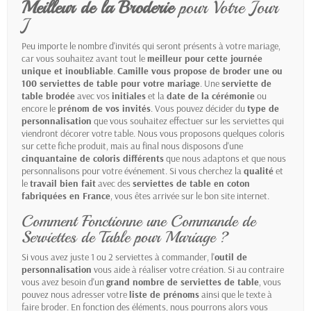
Meilleur de la Broderie
pour Votre Jour
J
Peu importe le nombre d'invités qui seront présents à votre mariage,
car vous souhaitez avant tout le
meilleur pour cette journée
unique et inoubliable
.
Camille vous propose de broder une ou
100 serviettes de table pour votre mariage
. Une
serviette de
table brodée
avec vos
initiales
et la
date de la cérémonie
ou
encore le
prénom de vos invités
. Vous pouvez décider du
type de
personnalisation
que vous souhaitez effectuer sur les serviettes qui
viendront décorer votre table. Nous vous proposons quelques coloris
sur cette fiche produit, mais au final nous disposons d'une
cinquantaine de coloris différents
que nous adaptons et que nous
personnalisons pour votre événement. Si vous cherchez la
qualité
et
le
travail bien fait
avec des
serviettes de table en coton
fabriquées en France
, vous êtes arrivée sur le bon site internet.
Comment Fonctionne une Commande de
Serviettes de Table pour Mariage ?
Si vous avez juste 1 ou 2 serviettes à commander, l'
outil de
personnalisation
vous aide à réaliser votre création. Si au contraire
vous avez besoin d'un
grand nombre de serviettes de table
, vous
pouvez nous adresser votre
liste de prénoms
ainsi que le texte à
faire broder. En fonction des éléments, nous pourrons alors vous