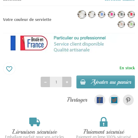
Votre couleur de serviette
En stock
favorite_border
Ajouter au panier
Partager
Livraison sécurisée
Paiement sécurisé
Emballage parfait pour vos articles
Paiement en ligne 100% sécurisé