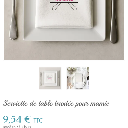
Serviette de table brodée pour mamie
9,54 €
TTC
Brodé en 2 à 5 jours