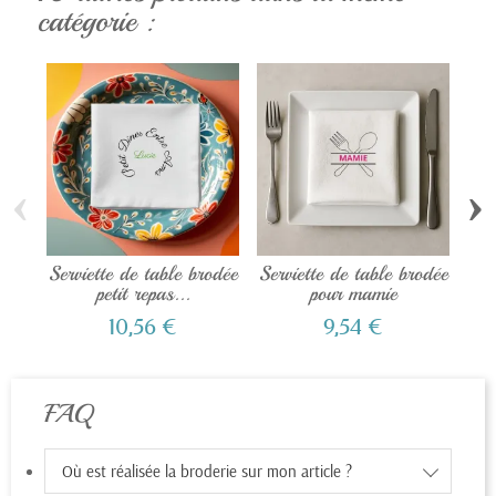
catégorie :
‹
›
Serviette de table brodée
Serviette de table brodée
Ser
petit repas...
pour mamie
10,56 €
9,54 €
FAQ
Où est réalisée la broderie sur mon article ?