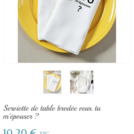
Serviette de table brodée veux tu
m'épouser ?
10,20 €