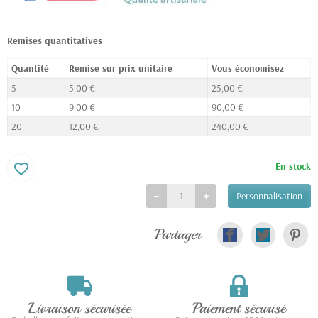
Remises quantitatives
Quantité
Remise sur prix unitaire
Vous économisez
5
5,00 €
25,00 €
10
9,00 €
90,00 €
20
12,00 €
240,00 €
En stock
favorite_border
Personnalisation
Partager
Livraison sécurisée
Paiement sécurisé