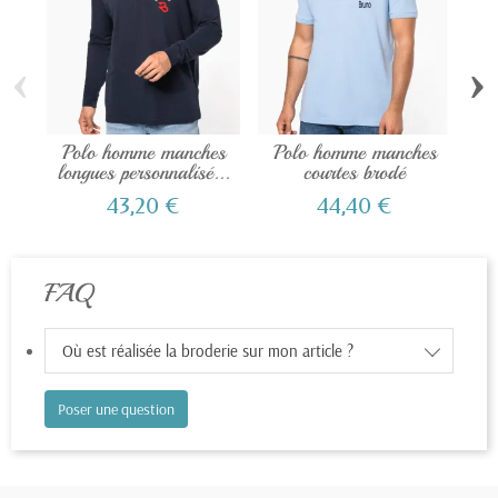
‹
›
Polo homme manches
Polo homme manches
Pol
longues personnalisé...
courtes brodé
43,20 €
44,40 €
FAQ
Où est réalisée la broderie sur mon article ?
Poser une question