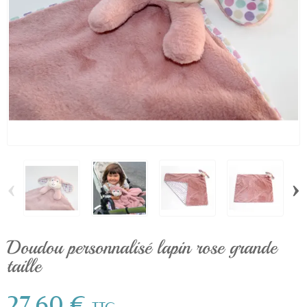
‹
›
Doudou personnalisé lapin rose grande
taille
27,60 €