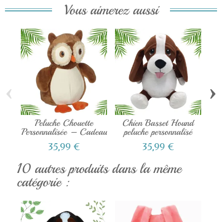
Vous aimerez aussi
‹
›
Peluche Chouette
Chien Basset Hound
Pe
Personnalisée – Cadeau
peluche personnalisé
de...
35,99 €
35,99 €
10 autres produits dans la même
catégorie :