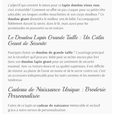
L'adjectif qui convient le mieux pour ce
lapin doudou vieux rose
,
c'est
irrésistible
! Comment en effet ne pas craquer pour sa petite tête
adorable, ses longues oreilles mouchetées et son corps moelleux ? Ce
doudou géant
deviendra le meilleur ami de bébé, l'accompagnant
fidèlement durant la sieste, dans le lit, mais aussi pour les
promenades en poussette ou en voiture.
Le Doudou Lapin Grande Taille : Un Câlin
Géant de Sécurité
Pourquoi choisir un
doudou de grande taille
? L'avantage principal
est le réconfort qu'il procure. Bébé peut se nicher encore plus fort
dans son
doudou lapin géant
pour un sentiment de sécurité
maximal. Avec sa texture douce et sa qualité supérieure, il est difficile
de résister au plaisir de l'avoir en mains et de le serrer contre soi. C'est
un accessoire indispensable pour les nuits sereines et les moments de
tendresse.
Cadeau de Naissance Unique : Broderie
Personnalisée
Faites de ce lapin un
cadeau de naissance
mémorable et exclusif
grâce à notre service de personnalisation.