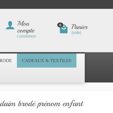
Mon
Panier
0
compte
(vide)
Connexion
BRODE
CADEAUX & TEXTILES
 daim brodé prénom enfant