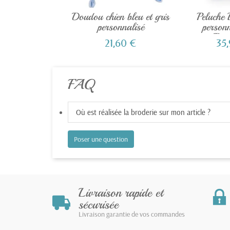
Doudou chien bleu et gris
Peluche 
personnalisé
person
Dou
21,60 €
35
FAQ
Où est réalisée la broderie sur mon article ?
Poser une question
Livraison rapide et
sécurisée
Livraison garantie de vos commandes