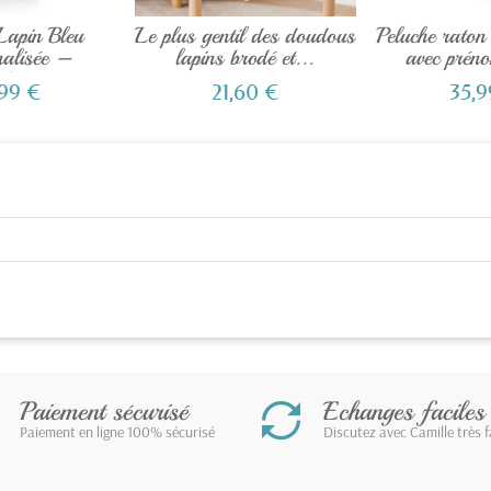
Lapin Bleu
Le plus gentil des doudous
Peluche raton
nalisée –
lapins brodé et...
avec prén
dou...
,99 €
21,60 €
35,9
Paiement sécurisé
Echanges faciles
Paiement en ligne 100% sécurisé
Discutez avec Camille très 