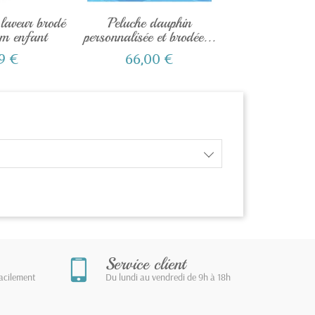
 laveur brodé
Peluche dauphin
Doudou r
om enfant
personnalisée et brodée...
personnalisa
broder
9 €
66,00 €
21,60
Service client
facilement
Du lundi au vendredi de 9h à 18h