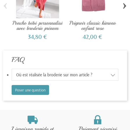
‹
›
Poncho bébé personnalisé
Peignoir classic kimono
pe
avec broderie prénom
enfant rose
bl
34,80 €
42,00 €
FAQ
Où est réalisée la broderie sur mon article ?
Poser une question
Livraison rapide et
Paiement sécurisé