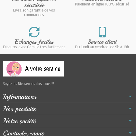
sécurisée
Paiement en ligne 100% sécurisé
Livraison garantie de vos
commandes
Echanges faciles
Service client
Discutez avec Camille très facilement
Du lundi au vendredi de 9h à 18h
Soyez les Bienvenues chez nous !!!
Informations
Nos produits
Notre société
Contactez-nous