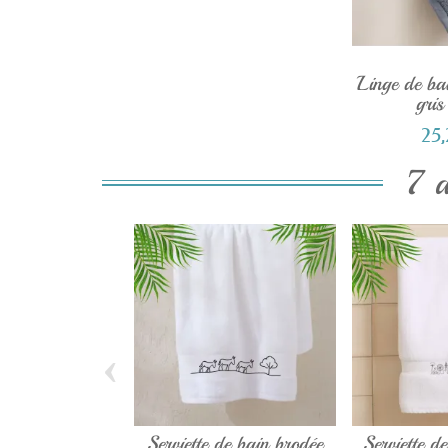
Linge de bai
gris
25
7 a
‹
Serviette de bain brodée
Serviette d