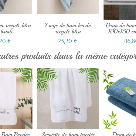
n recyclé bleu
Linge de bain brodé
Drap de bain
 brodé
recyclé bleu
100x150 cm
,20 €
25,20 €
46,8
utres produits dans la même catégor
e Bain Brodée
Serviette de bain brodée
Drap de b