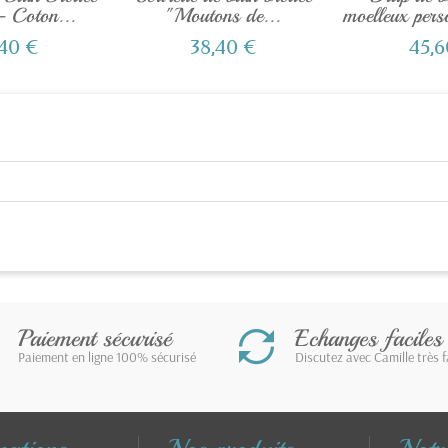
– Coton...
"Moutons de...
moelleux pers
,40 €
38,40 €
45,6
Paiement sécurisé
Echanges faciles
Paiement en ligne 100% sécurisé
Discutez avec Camille très 