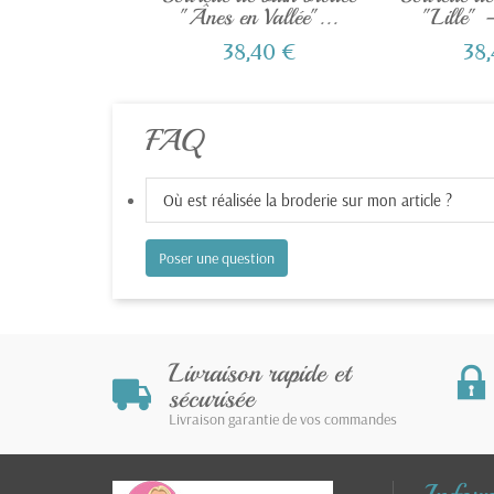
"Ânes en Vallée"...
"Lille" 
38,40 €
38
FAQ
Où est réalisée la broderie sur mon article ?
Poser une question
Livraison rapide et
sécurisée
Livraison garantie de vos commandes