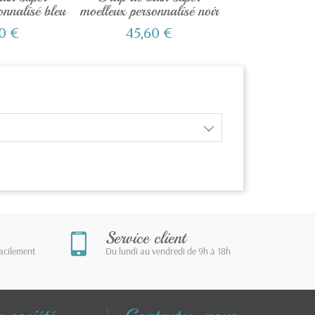
onnalisé bleu
moelleux personnalisé noir
prénom ave
0 €
45,60 €
42,00
Service client
facilement
Du lundi au vendredi de 9h à 18h