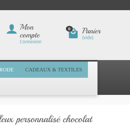
Mon
Panier
0
compte
(vide)
Connexion
BRODE
CADEAUX & TEXTILES
eux personnalisé chocolat