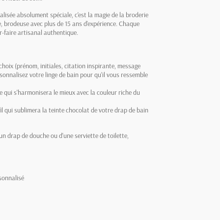
lisée absolument spéciale, c'est la magie de la broderie
e, brodeuse avec plus de 15 ans d'expérience. Chaque
r-faire artisanal authentique.
 choix (prénom, initiales, citation inspirante, message
sonnalisez votre linge de bain pour qu'il vous ressemble
re qui s'harmonisera le mieux avec la couleur riche du
il qui sublimera la teinte chocolat de votre drap de bain
n drap de douche ou d'une serviette de toilette,
rsonnalisé